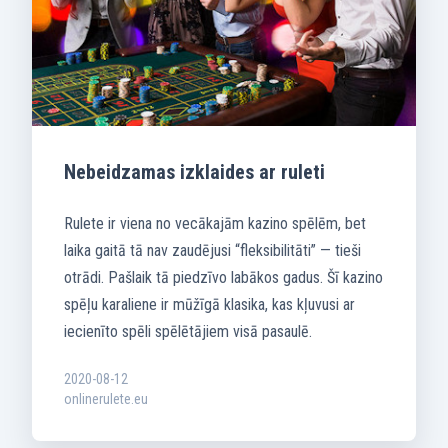
Nebeidzamas izklaides ar ruleti
Rulete ir viena no vecākajām kazino spēlēm, bet
laika gaitā tā nav zaudējusi “fleksibilitāti” — tieši
otrādi. Pašlaik tā piedzīvo labākos gadus. Šī kazino
spēļu karaliene ir mūžīgā klasika, kas kļuvusi ar
iecienīto spēli spēlētājiem visā pasaulē.
2020-08-12
onlinerulete.eu