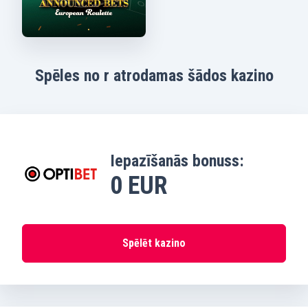
Spēles no r atrodamas šādos kazino
Iepazīšanās bonuss:
0 EUR
Spēlēt kazino