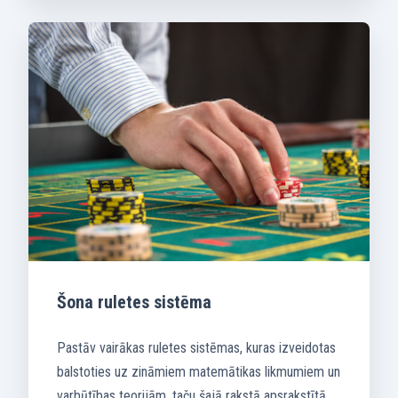
Šona ruletes sistēma
Pastāv vairākas ruletes sistēmas, kuras izveidotas
balstoties uz zināmiem matemātikas likmumiem un
varbūtības teorijām, taču šajā rakstā apsrakstītā