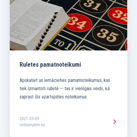
Ruletes pamatnoteikumi
Apskatiet un iemācieties pamatnoteikumus, kas
tiek izmantoti rulletē — tas ir vienīgais veids, kā
saprast šīs azartspēles noteikumus.
2021-03-09
onlinerulete.eu