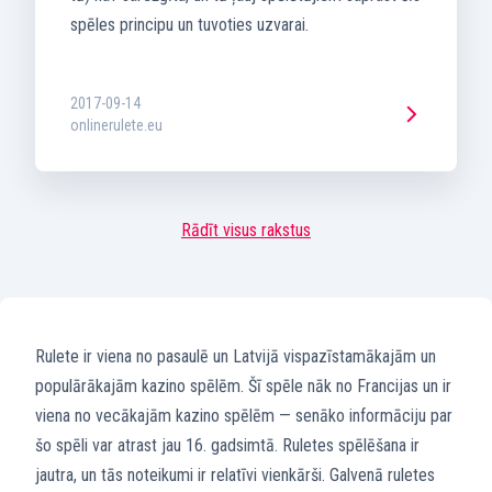
spēles principu un tuvoties uzvarai.
2017-09-14
onlinerulete.eu
Rādīt visus rakstus
Rulete ir viena no pasaulē un Latvijā vispazīstamākajām un
populārākajām kazino spēlēm. Šī spēle nāk no Francijas un ir
viena no vecākajām kazino spēlēm — senāko informāciju par
šo spēli var atrast jau 16. gadsimtā. Ruletes spēlēšana ir
jautra, un tās noteikumi ir relatīvi vienkārši. Galvenā ruletes