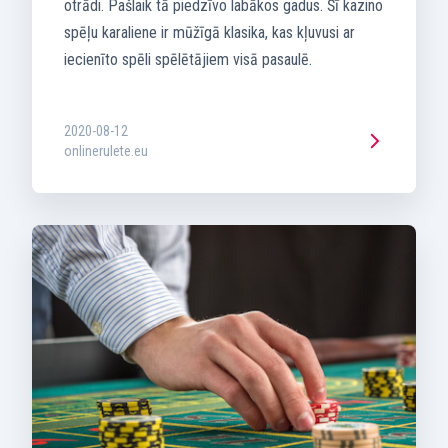
otrādi. Pašlaik tā piedzīvo labākos gadus. Šī kazino
spēļu karaliene ir mūžīgā klasika, kas kļuvusi ar
iecienīto spēli spēlētājiem visā pasaulē.
2020-08-12
onlinerulete.eu