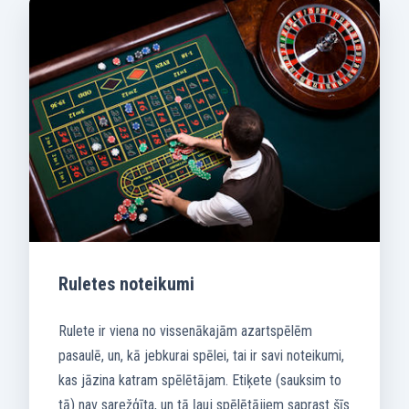
Ruletes noteikumi
Rulete ir viena no vissenākajām azartspēlēm
pasaulē, un, kā jebkurai spēlei, tai ir savi noteikumi,
kas jāzina katram spēlētājam. Etiķete (sauksim to
tā) nav sarežģīta, un tā ļauj spēlētājiem saprast šīs