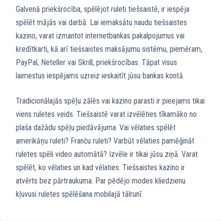
Galvenā priekšrocība, spēlējot ruleti tiešsaistē, ir iespēja
spēlēt mājās vai darbā. Lai iemaksātu naudu tiešsaistes
kazino, varat izmantot internetbankas pakalpojumus vai
kredītkarti, kā arī tiešsaistes maksājumu sistēmu, piemēram,
PayPal, Neteller vai Skrill, priekšrocības. Tāpat visus
laimestus iespējams uzreiz ieskaitīt jūsu bankas kontā.
Tradicionālajās spēļu zālēs vai kazino parasti ir pieejams tikai
viens ruletes veids. Tiešsaistē varat izvēlēties tīkamāko no
plaša dažādu spēļu piedāvājuma. Vai vēlaties spēlēt
amerikāņu ruleti? Franču ruleti? Varbūt vēlaties pamēģināt
ruletes spēli video automātā? Izvēle ir tikai jūsu ziņā. Varat
spēlēt, ko vēlaties un kad vēlaties. Tiešsaistes kazino ir
atvērts bez pārtraukuma. Par pēdējo modes kliedzienu
kļuvusi ruletes spēlēšana mobilajā tālrunī.