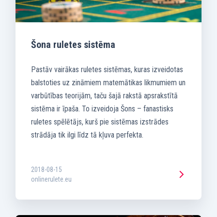
Šona ruletes sistēma
Pastāv vairākas ruletes sistēmas, kuras izveidotas
balstoties uz zināmiem matemātikas likmumiem un
varbūtības teorijām, taču šajā rakstā apsrakstītā
sistēma ir īpaša. To izveidoja Šons – fanastisks
ruletes spēlētājs, kurš pie sistēmas izstrādes
strādāja tik ilgi līdz tā kļuva perfekta.
2018-08-15
onlinerulete.eu