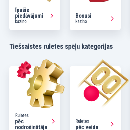
Īpašie
piedāvājumi
Bonusi
kazino
kazino
Tiešsaistes ruletes spēļu kategorijas
Ruletes
pēc
Ruletes
nodrošinātāja
pēc veida